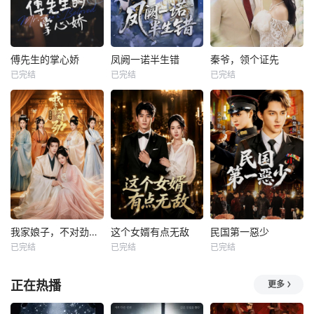
傅先生的掌心娇
凤阙一诺半生错
秦爷，领个证先
已完结
已完结
已完结
我家娘子，不对劲第四季
这个女婿有点无敌
民国第一惡少
已完结
已完结
已完结
正在热播
更多