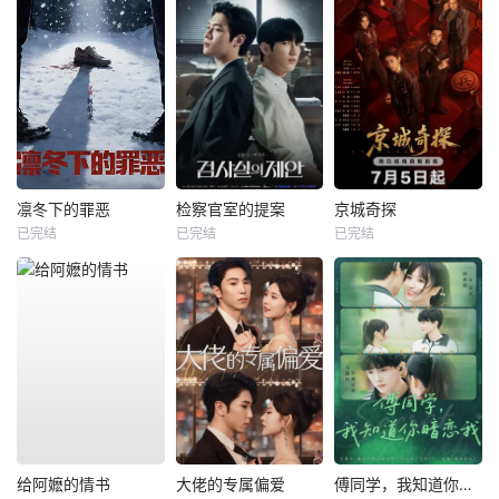
凛冬下的罪恶
检察官室的提案
京城奇探
已完结
已完结
已完结
给阿嬷的情书
大佬的专属偏爱
傅同学，我知道你暗恋我