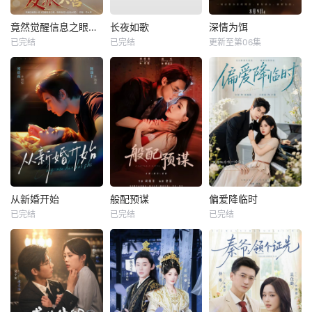
竟然觉醒信息之眼，我转身进入反派大营
长夜如歌
深情为饵
已完结
已完结
更新至第06集
从新婚开始
般配预谋
偏爱降临时
已完结
已完结
已完结