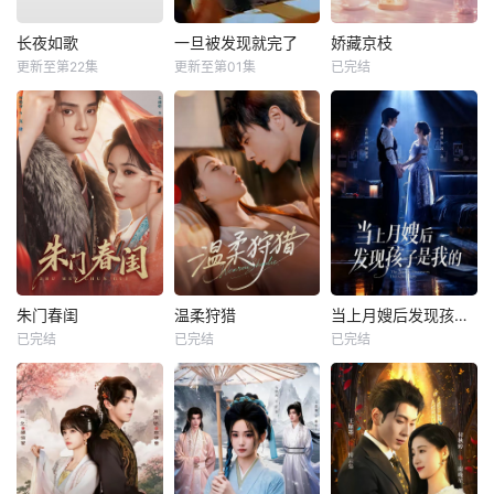
长夜如歌
一旦被发现就完了
娇藏京枝
更新至第22集
更新至第01集
已完结
朱门春闺
温柔狩猎
当上月嫂后发现孩子是我的
已完结
已完结
已完结