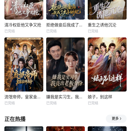
清冷权臣他又争又抢
拒绝做妾后我成了太子侧妃
重生之诱他沉沦
已完结
已完结
已完结
流氓帝师，皇家金牌县令
嫌我是实习生，我亮出老板身份
娘子，别这样
已完结
已完结
已完结
正在热播
更多