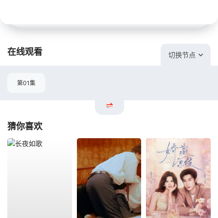
在线观看
切换节点
第01集
猜你喜欢