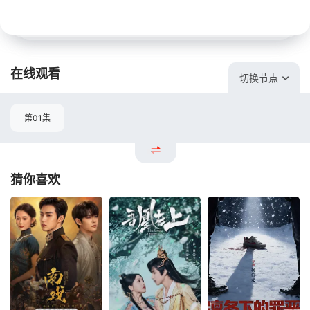
在线观看
切换节点
第01集
猜你喜欢