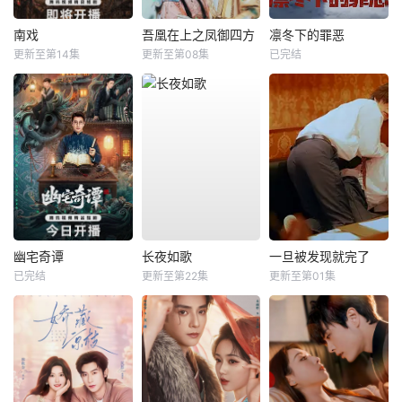
南戏
吾凰在上之凤御四方
凛冬下的罪恶
更新至第14集
更新至第08集
已完结
幽宅奇谭
长夜如歌
一旦被发现就完了
已完结
更新至第22集
更新至第01集