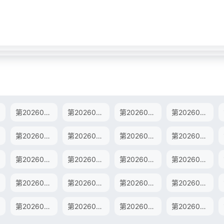
第20260529期
第20260529期采访
第20260602期
第20260603期
第20260611期
第20260611期存档
第20260612期
第20260614期
第20260625期
第20260701期
第20260702期
第20260703期
第20260716期
第20260716期存档
第20260717期
第20260719期大赏
第20260730期存档
第20260731期采访
第20260731期加更
第20260801期