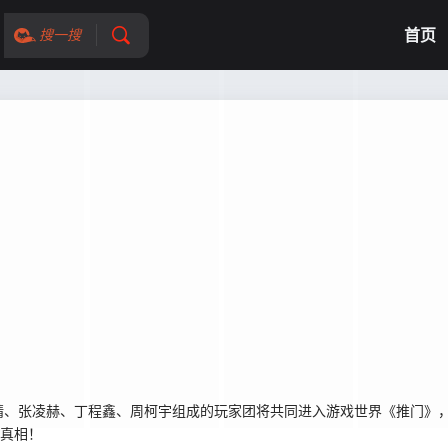
首页
搜一搜
靖、张凌赫、丁程鑫、周柯宇组成的玩家团将共同进入游戏世界《推门》
极真相！