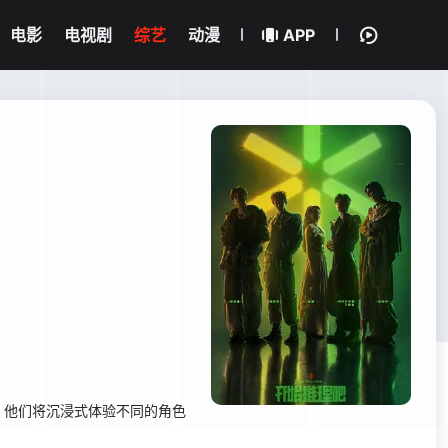
电影
电视剧
综艺
动漫
APP
，他们将沉浸式体验不同的角色