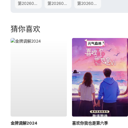
第20260806期存档
第20260807期采访
第20260807期加更
猜你喜欢
金牌调解2024
喜欢你我也是第六季