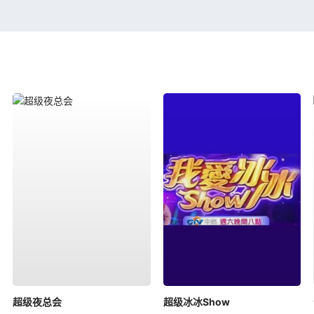
超级夜总会
超级冰冰Show