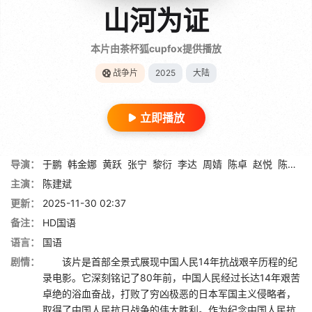
山河为证
本片由茶杯狐cupfox提供播放
战争片
2025
大陆
立即播放
导演：
于鹏
韩金娜
黄跃
张宁
黎衍
李达
周婧
陈卓
赵悦
陈庆
主演：
陈建斌
更新：
2025-11-30 02:37
备注：
HD国语
语言：
国语
剧情：
该片是首部全景式展现中国人民14年抗战艰辛历程的纪
录电影。它深刻铭记了80年前，中国人民经过长达14年艰苦
卓绝的浴血奋战，打败了穷凶极恶的日本军国主义侵略者，
取得了中国人民抗日战争的伟大胜利。作为纪念中国人民抗