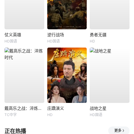
仗义英雄
逆行战场
勇者无疆
HD国语
HD国语
HD
戴高乐之战：淬炼时代
庄蹻演义
战地之星
TC中字
HD
HD国语
正在热播
更多