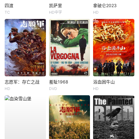
四渡
凯萨里
拿破仑2023
TC
HD中字
HD
志愿军：存亡之战
羞耻1968
浴血困牛山
HD
DVD
HD