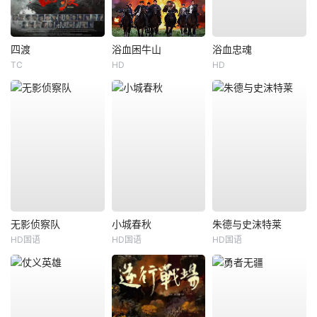
四渡
浴血困牛山
浴血忠魂
TC
HD
HD
无影侦察队
小城春秋
朱德与史沫特莱
HD国语
HD国语
HD国语