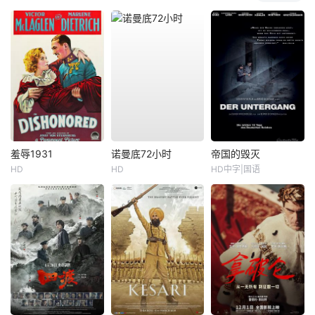
羞辱1931
诺曼底72小时
帝国的毁灭
HD
HD
HD中字|国语