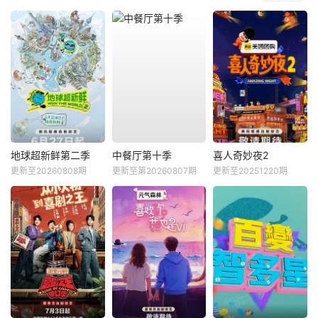
地球超新鲜第二季
中餐厅第十季
喜人奇妙夜2
更新至20260808期
更新至第20260807期
更新至20251220期