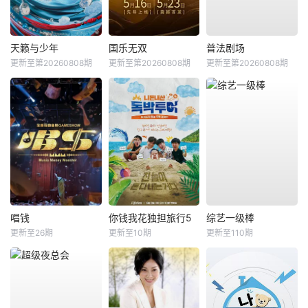
天籁与少年
国乐无双
普法剧场
更新至第20260808期
更新至第20260808期
更新至第20260808期
唱钱
你钱我花独担旅行5
综艺一级棒
更新至26期
更新至10期
更新至110期