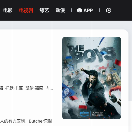
电影
电视剧
综艺
动漫
APP
福
托默·卡蓬
凯伦·福原
内森·米切尔
蔻碧·米纳菲
克劳迪娅·多米特
詹
的有力压制。Butcher只剩