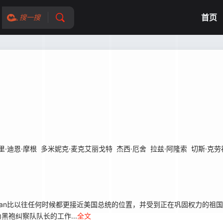
首页
搜一搜
里·迪恩·摩根
多米妮克·麦克艾丽戈特
杰西·厄舍
拉兹·阿隆索
切斯·克劳
uman比以往任何时候都更接近美国总统的位置，并受到正在巩固权力的祖国人
黑袍纠察队队长的工作...
全文