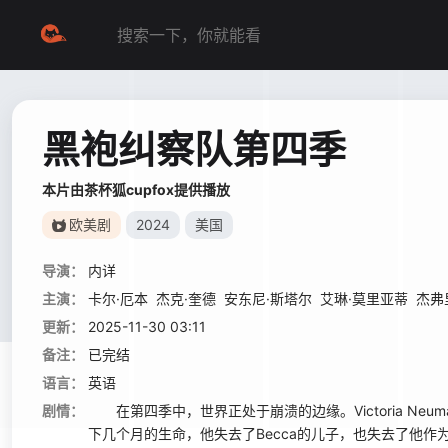
黑袍纠察队第四季
本片由茶杯狐cupfox提供播放
欧美剧
2024
美国
导演：
内详
主演：
卡尔·厄本
杰克·奎德
安东尼·斯塔尔
艾琳·莫里亚蒂
杰弗
更新：
2025-11-30 03:11
备注：
已完结
语言：
英语
剧情：
在第四季中，世界正处于崩溃的边缘。Victoria Ne
下几个月的生命，他失去了Becca的儿子，也失去了他作为