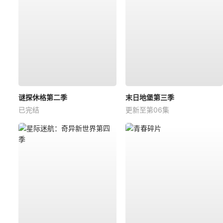
谜探休格第二季
末日地堡第三季
已完结
更新至第06集