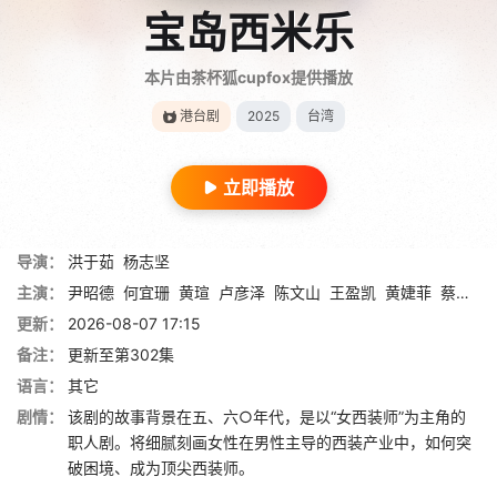
宝岛西米乐
本片由茶杯狐cupfox提供播放
港台剧
2025
台湾
立即播放
导演：
洪于茹
杨志坚
主演：
尹昭德
何宜珊
黄瑄
卢彦泽
陈文山
王盈凯
黄婕菲
蔡祥
马
更新：
2026-08-07 17:15
备注：
更新至第302集
语言：
其它
剧情：
该剧的故事背景在五、六○年代，是以“女西装师”为主角的
职人剧。将细腻刻画女性在男性主导的西装产业中，如何突
破困境、成为顶尖西装师。