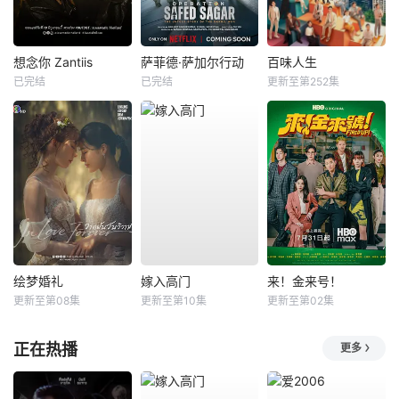
想念你 Zantiis
萨菲德·萨加尔行动
百味人生
已完结
已完结
更新至第252集
绘梦婚礼
嫁入高门
来！金来号！
更新至第08集
更新至第10集
更新至第02集
正在热播
更多