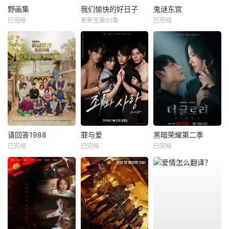
野画集
我们愉快的好日子
鬼谜东宫
已完结
更新至第92集
已完结
请回答1988
罪与爱
黑暗荣耀第二季
已完结
已完结
已完结