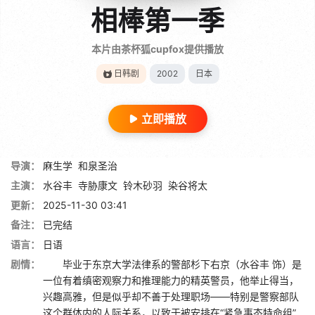
相棒第一季
本片由茶杯狐cupfox提供播放
日韩剧
2002
日本
立即播放
导演：
麻生学
和泉圣治
主演：
水谷丰
寺胁康文
铃木砂羽
染谷将太
更新：
2025-11-30 03:41
备注：
已完结
语言：
日语
剧情：
毕业于东京大学法律系的警部杉下右京（水谷丰 饰）是
一位有着缜密观察力和推理能力的精英警员，他举止得当，
兴趣高雅，但是似乎却不善于处理职场——特别是警察部队
这个群体内的人际关系，以致于被安排在“紧急事态特命组”