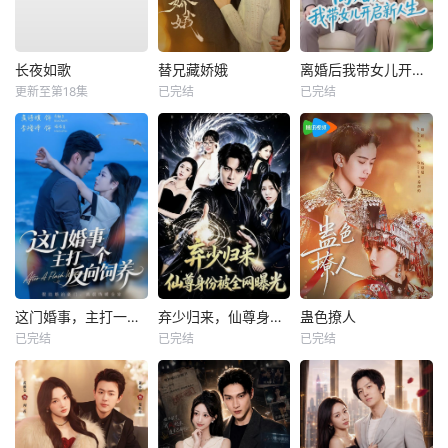
长夜如歌
替兄藏娇娥
离婚后我带女儿开启新人生
更新至第18集
已完结
已完结
这门婚事，主打一个反向饲养
弃少归来，仙尊身份被全网曝光
蛊色撩人
已完结
已完结
已完结