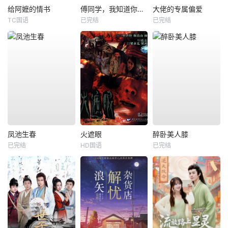
给阿嬷的情书
傅同学，我知道你暗恋我
大佬的专属偏爱
TC国语
已完结
已完结
凤池生春
火遮眼
醉卧美人膝
已完结
HD国语
已完结