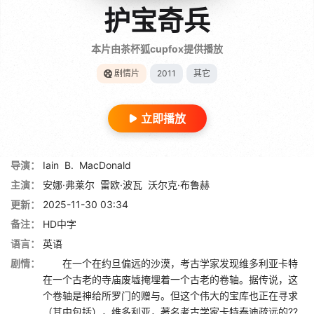
护宝奇兵
本片由茶杯狐cupfox提供播放
剧情片
2011
其它
立即播放
导演：
Iain
B.
MacDonald
主演：
安娜·弗莱尔
雷欧·波瓦
沃尔克·布鲁赫
更新：
2025-11-30 03:34
备注：
HD中字
语言：
英语
剧情：
在一个在约旦偏远的沙漠，考古学家发现维多利亚卡特
在一个古老的寺庙废墟掩埋着一个古老的卷轴。据传说，这
个卷轴是神给所罗门的赠与。但这个伟大的宝库也正在寻求
（其中包括），维多利亚，著名考古学家卡特泰迪疏远的??