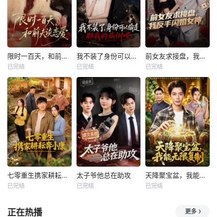
限时一百天，和前夫谈恋爱
我不装了身份可以偷走那我的病例呢
前女友求接盘，我反手闪婚女神
已完结
已完结
已完结
七零重生携家耕耘奔小康
太子爷他总在助攻
天降聚宝盆，我能无限复制
已完结
已完结
已完结
正在热播
更多