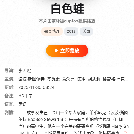
白色蛙
本片由茶杯狐cupfox提供播放
剧情片
2012
美国
立即播放
导演：
李孟熙
主演：
波波·斯图尔特
岑勇康
黄荣亮
陈冲
胡凯莉
格雷格·萨克因
更新：
2025-11-30 03:24
备注：
HD中字
语言：
英语
剧情：
故事发生在旧金山一个华人家庭，弟弟尼克（波波·斯图
尔特 BooBoo Stewart 饰）是患有阿斯伯格症候群（自闭
症）的高中生，他有一个完美的哥哥查斯（岑勇康 Harry Sh
um Jr. 饰）。查斯是尼克唯一的倾吐对象，他热情善良...
全