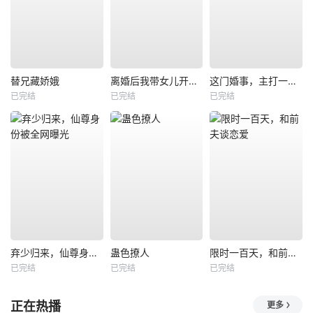
替兄藏娇娥
离婚后我带女儿开启新人生
这门婚事，主打一个反向饲养
已完结
已完结
已完结
弃少归来，仙尊身份被全网曝光
蛊色撩人
限时一百天，和前夫谈恋爱
已完结
已完结
已完结
正在热播
更多