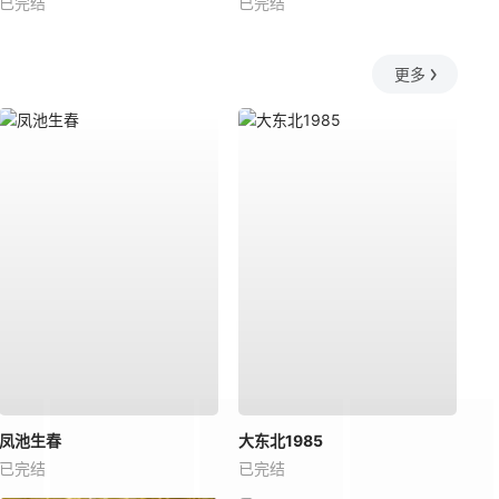
已完结
已完结
更多
凤池生春
大东北1985
已完结
已完结