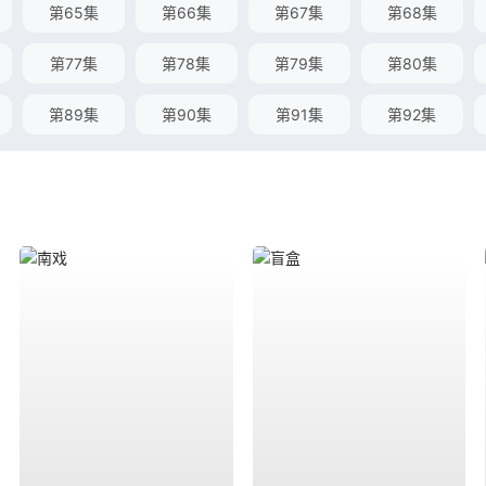
第65集
第66集
第67集
第68集
第77集
第78集
第79集
第80集
第89集
第90集
第91集
第92集