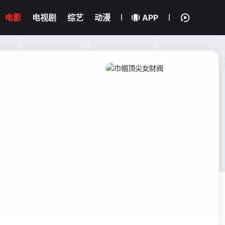
电影
电视剧
综艺
动漫
APP