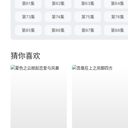
第61集
第62集
第63集
第64集
第73集
第74集
第75集
第76集
第85集
第86集
第87集
第88集
猜你喜欢