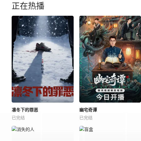
正在热播
凛冬下的罪恶
幽宅奇谭
已完结
已完结