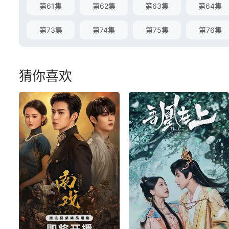
第61集
第62集
第63集
第64集
第73集
第74集
第75集
第76集
猜你喜欢