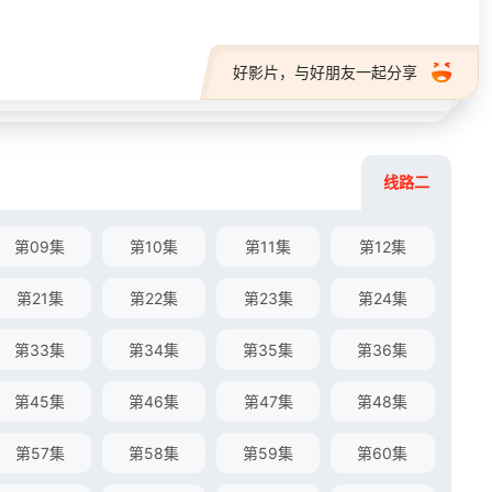
好影片，与好朋友一起分享
线路二
第09集
第10集
第11集
第12集
第21集
第22集
第23集
第24集
第33集
第34集
第35集
第36集
第45集
第46集
第47集
第48集
第57集
第58集
第59集
第60集