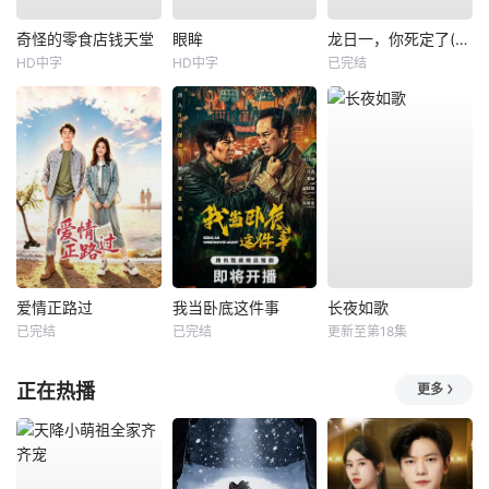
奇怪的零食店钱天堂
眼眸
龙日一，你死定了(短剧)
HD中字
HD中字
已完结
爱情正路过
我当卧底这件事
长夜如歌
已完结
已完结
更新至第18集
正在热播
更多