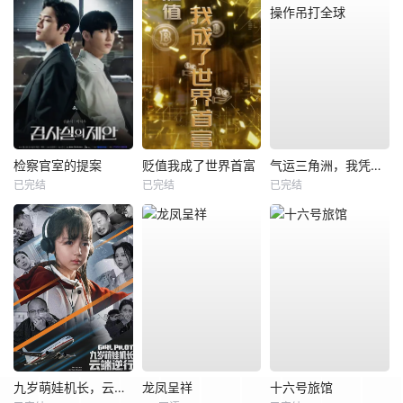
检察官室的提案
贬值我成了世界首富
气运三角洲，我凭操作吊打全球
已完结
已完结
已完结
九岁萌娃机长，云端逆行
龙凤呈祥
十六号旅馆