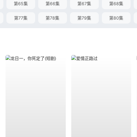
第65集
第66集
第67集
第68集
第77集
第78集
第79集
第80集