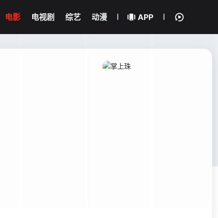
电影
电视剧
综艺
动漫
APP