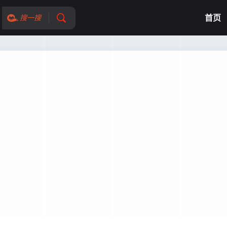
首页
搜一搜