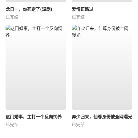
龙日一，你死定了(短剧)
爱情正路过
已完结
已完结
这门婚事，主打一个反向饲养
弃少归来，仙尊身份被全网曝光
已完结
已完结