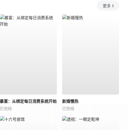
更多
暴富：从绑定每日消费系统开始
新婚慢热
已完结
已完结