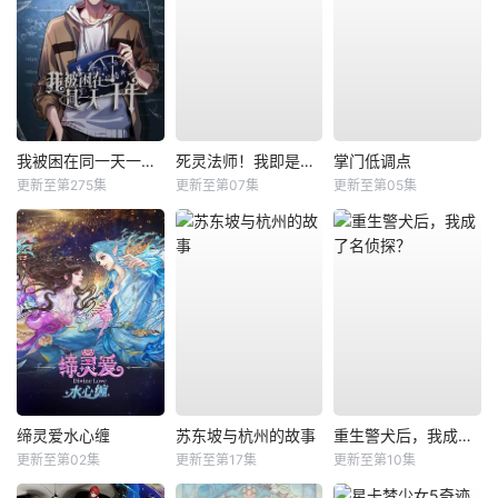
我被困在同一天一千年动态漫
死灵法师！我即是天灾
掌门低调点
更新至第275集
更新至第07集
更新至第05集
缔灵爱水心缠
苏东坡与杭州的故事
重生警犬后，我成了名侦探？
更新至第02集
更新至第17集
更新至第10集