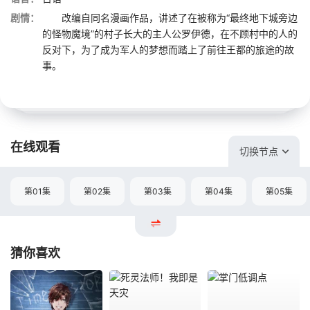
剧情：
改编自同名漫画作品，讲述了在被称为“最终地下城旁边
的怪物魔境”的村子长大的主人公罗伊德，在不顾村中的人的
反对下，为了成为军人的梦想而踏上了前往王都的旅途的故
事。
在线观看
切换节点
第01集
第02集
第03集
第04集
第05集
猜你喜欢