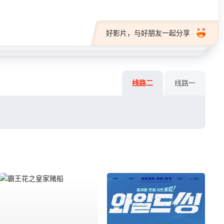
好影片，与好朋友一起分享
线路二
线路一