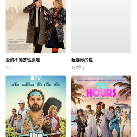
爱的不确定性原理
我要你的性
HD
TC中字