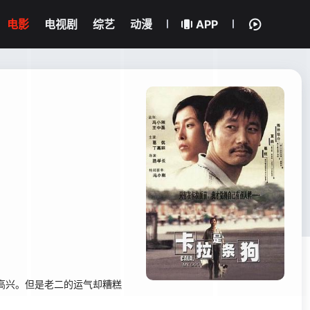
电影
电视剧
综艺
动漫
APP
高兴。但是老二的运气却糟糕