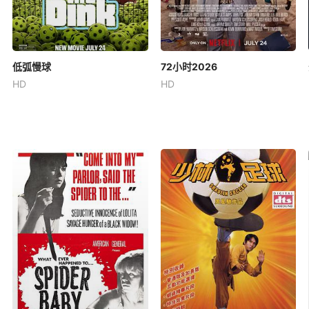
低弧慢球
72小时2026
HD
HD