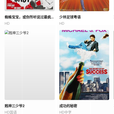
蜘蛛宝宝，或你所听说过最疯狂的故事
少林足球粤语
HD
HD
贱神三少爷2
成功的秘密
HD国语
HD中字