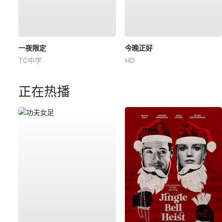
一夜限定
今晚正好
TC中字
HD
正在热播