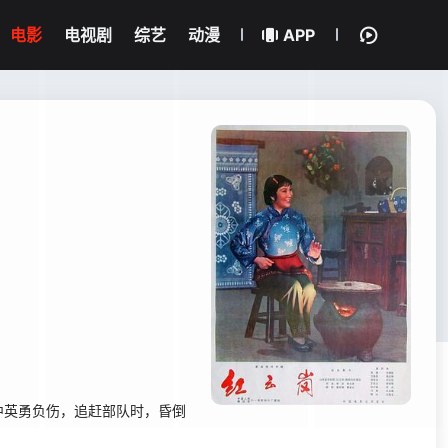
电影
电视剧
综艺
动漫
APP
英勇负伤，追赶部队时，昏倒