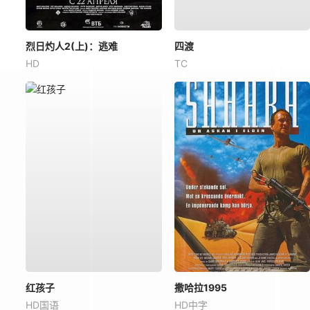
烈日灼人2(上)：逃难
四渡
HD
TC
红孩子
撒哈拉1995
HD国语
HD中字