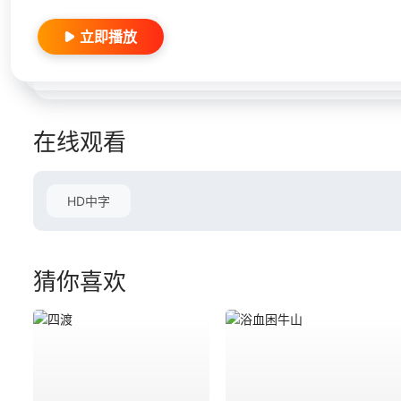
立即播放
在线观看
HD中字
猜你喜欢