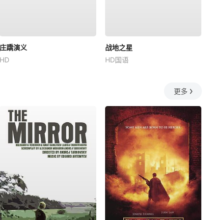
庄蹻演义
战地之星
HD
HD国语
更多