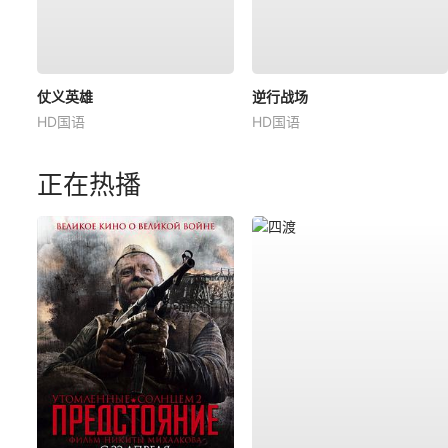
仗义英雄
逆行战场
HD国语
HD国语
正在热播