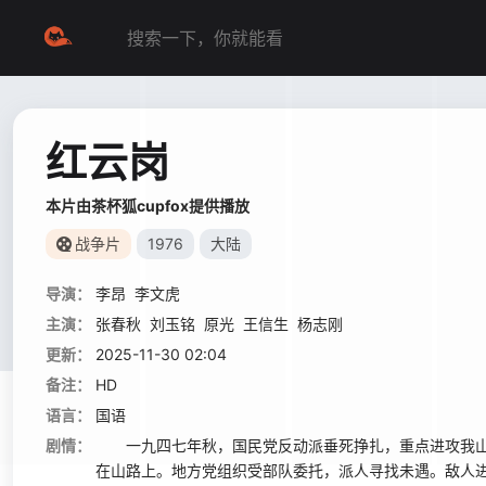
红云岗
本片由茶杯狐cupfox提供播放
战争片
1976
大陆
导演：
李昂
李文虎
主演：
张春秋
刘玉铭
原光
王信生
杨志刚
更新：
2025-11-30 02:04
备注：
HD
语言：
国语
剧情：
一九四七年秋，国民党反动派垂死挣扎，重点进攻我山
在山路上。地方党组织受部队委托，派人寻找未遇。敌人进