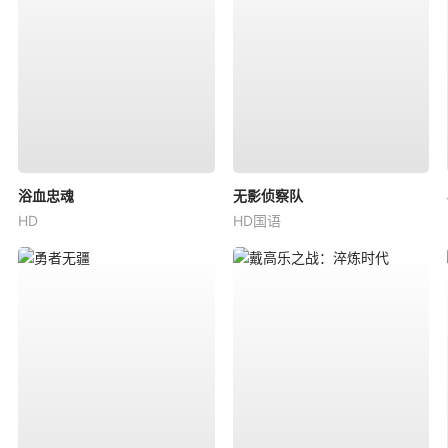
浴血忠魂
无影侦察队
HD
HD国语