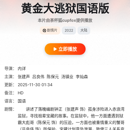
黄金大逃狱国语版
本片由茶杯狐cupfox提供播放
剧情片
2022
大陆
立即播放
导演：
内详
主演：
张建声
吕良伟
陈保元
汤镇业
李灿森
更新：
2025-11-30 01:34
备注：
HD
语言：
国语
剧情：
讲述了落魄编剧钟正（张建声 饰）孤身涉险进入赤浪湾
监狱，寻找祖辈宝藏的故事。在监狱中，他一方面遭遇到狱
霸大彪哥（陈保元 饰）的压迫，一方面也被重情重义的蟹哥
（吕良伟 饰）所保护。宝藏计划意外泄漏，致使三人关系变