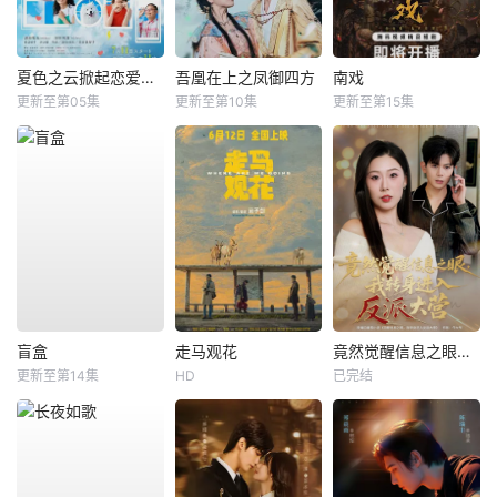
夏色之云掀起恋爱与风暴
吾凰在上之凤御四方
南戏
更新至第05集
更新至第10集
更新至第15集
盲盒
走马观花
竟然觉醒信息之眼，我转身进入反派大营
更新至第14集
HD
已完结