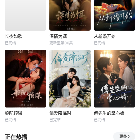
长夜如歌
深情为饵
从新婚开始
已完结
更新至第06集
已完结
般配预谋
偏爱降临时
傅先生的掌心娇
已完结
已完结
已完结
正在热播
更多