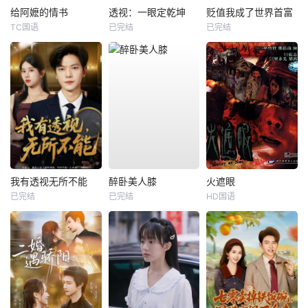
给阿嬷的情书
透视：一眼定乾坤
贬值我成了世界首富
TC国语
已完结
已完结
我有透视无所不能
醉卧美人膝
火遮眼
已完结
已完结
HD国语