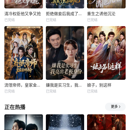
清冷权臣他又争又抢
拒绝做妾后我成了太子侧妃
重生之诱他沉沦
已完结
已完结
已完结
流氓帝师，皇家金牌县令
嫌我是实习生，我亮出老板身份
娘子，别这样
已完结
已完结
已完结
正在热播
更多