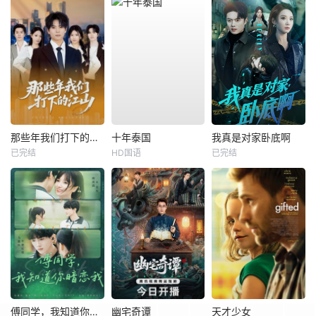
那些年我们打下的江山
十年泰国
我真是对家卧底啊
已完结
HD国语
已完结
傅同学，我知道你暗恋我
幽宅奇谭
天才少女