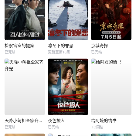
检察官室的提案
凛冬下的罪恶
京城奇探
已完结
更新至第18集
已完结
天降小萌祖全家齐齐宠
夜色撩人
给阿嬷的情书
已完结
已完结
TC国语