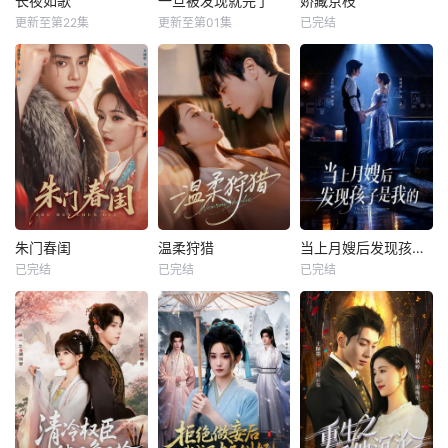
长夜如歌
一旦被发现就完了
娇藏京枝
更新至第22集
更新至第01集
已完结
朱门春闺
温柔狩猎
当上月嫂后发现孩子是我的
已完结
已完结
已完结