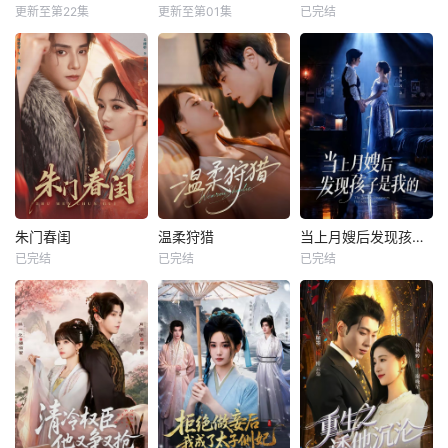
更新至第22集
更新至第01集
已完结
朱门春闺
温柔狩猎
当上月嫂后发现孩子是我的
已完结
已完结
已完结