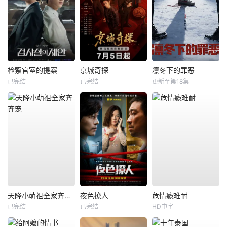
检察官室的提案
京城奇探
凛冬下的罪恶
已完结
已完结
更新至第18集
天降小萌祖全家齐齐宠
夜色撩人
危情瘾难耐
已完结
已完结
HD中字