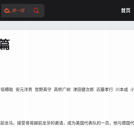
首页
搜一搜
杯篇
新垣樽助
安元洋贵
宫野真守
高桥广树
津田健次郎
近藤孝行
川本成
越前龙马，接受哥哥越前龙牙的邀请，成为美国代表队的一员，他与德国