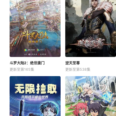
斗罗大陆2：绝世唐门
逆天至尊
更新至第165集
更新至第538集