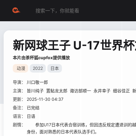
新网球王子 U-17世界
本片由茶杯狐cupfox提供播放
动漫
2022
日本
导演：
川口敬一郎
主演：
皆川纯子
置鲇龙太郎
诹访部顺一
永井幸子
细谷佳正
更新：
2025-11-30 04:37
备注：
已完结
语言：
日语
剧情：
参加U17日本代表合宿训练，但因违反规定遭退训的
身份，面对熟悉的日本代表队选手们。