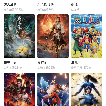
逆天至尊
凡人修仙传
银魂
更新至第539集
更新至第186集
已完结
完美世界
牧神记
海贼王
更新至第281集
更新至第95集
更新至第1173集