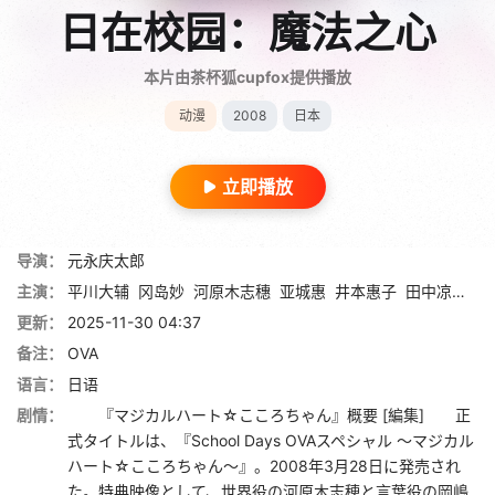
日在校园：魔法之心
本片由茶杯狐cupfox提供播放
动漫
2008
日本
立即播放
导演：
元永庆太郎
主演：
平川大辅
冈岛妙
河原木志穗
亚城惠
井本惠子
田中凉子
高
更新：
2025-11-30 04:37
备注：
OVA
语言：
日语
剧情：
『マジカルハート☆こころちゃん』概要 [編集] 正
式タイトルは、『School Days OVAスペシャル 〜マジカル
ハート☆こころちゃん〜』。2008年3月28日に発売され
た。特典映像として、世界役の河原木志穂と言葉役の岡嶋