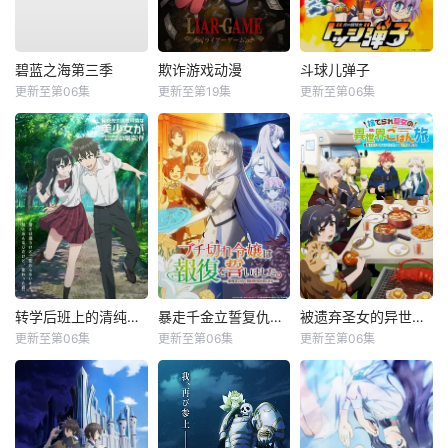
碧蓝之海第三季
欺诈游戏动漫
斗球儿弹子
更新至第06集
更新至第19集
更新至第06集
转学后班上的清纯可爱美少女，竟是小时候玩在一起的哥儿们
暴走千金立誓复仇。～用魔导书之力碾碎祖国～
被遗弃圣女的异世界美食之旅用隐藏技能召唤了露营车
更新至第06集
更新至第06集
更新至第06集