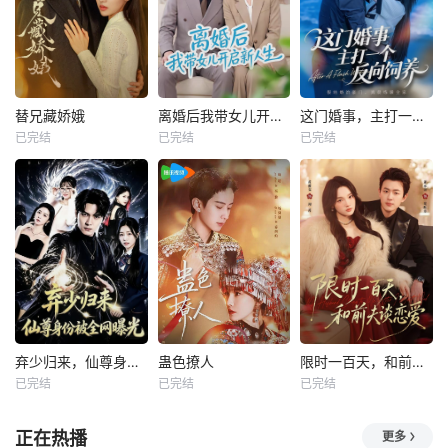
替兄藏娇娥
离婚后我带女儿开启新人生
这门婚事，主打一个反向饲养
已完结
已完结
已完结
弃少归来，仙尊身份被全网曝光
蛊色撩人
限时一百天，和前夫谈恋爱
已完结
已完结
已完结
正在热播
更多