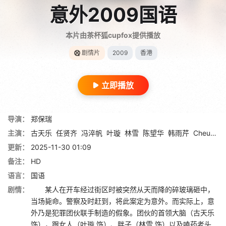
意外2009国语
本片由茶杯狐cupfox提供播放
剧情片
2009
香港
立即播放
导演：
郑保瑞
主演：
古天乐
任贤齐
冯淬帆
叶璇
林雪
陈望华
韩雨芹
Cheung Wing Lai
更新：
2025-11-30 01:09
备注：
HD
语言：
国语
剧情：
某人在开车经过街区时被突然从天而降的碎玻璃砸中，
当场毙命。警察及时赶到，将此案定为意外。而实际上，意
外乃是犯罪团伙联手制造的假象。团伙的首领大脑（古天乐
饰），跟女人（叶璇 饰）、胖子（林雪 饰）以及嗑药老头