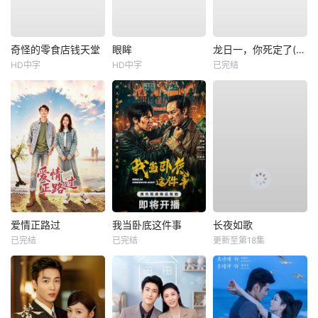
奇怪的零食店钱天堂
眼眸
龙日一，你死定了(短剧)
HD中字
HD中字
已完结
爱情正路过
我当卧底这件事
长夜如歌
已完结
已完结
更新至第18集