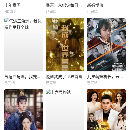
十年泰国
暴富：从绑定每日消费系统开始
新婚慢热
HD国语
已完结
已完结
气运三角洲，我凭操作吊打全球
贬值我成了世界首富
九岁萌娃机长，云端逆行
已完结
已完结
已完结