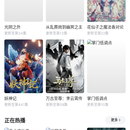
光阴之外
从乱葬岗到幽冥之主
花仙子之魔法香对论
更新至第34集
更新至第13集
更新至第22集
妖神记
万古至尊：李云霄传
掌门低调点
更新至第441集
更新至第08集
更新至第10集
正在热播
更多