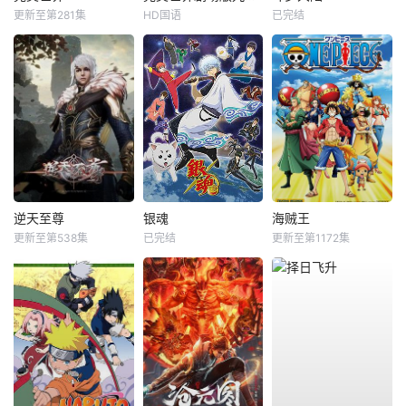
更新至第281集
HD国语
已完结
逆天至尊
银魂
海贼王
更新至第538集
已完结
更新至第1172集