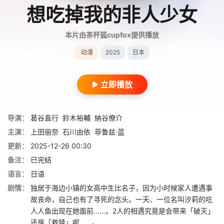
想吃掉我的非人少女
本片由茶杯狐cupfox提供播放
动漫
2025
日本
立即播放
导演：
葛谷直行
鈴木裕輔
納谷僚介
主演：
上田丽奈
石川由依
菲鲁兹·蓝
更新：
2025-12-26 00:30
备注：
已完结
语言：
日语
剧情：
独居于海边小镇的女高中生比名子，因为小时候家人遭遇事
故丧命，自己也有了寻死的念头。一天、一位名叫汐莉的吃
人人鱼出现在她面前……。2人的相遇究竟是会带来「破灭」
还是「救赎」呢……。