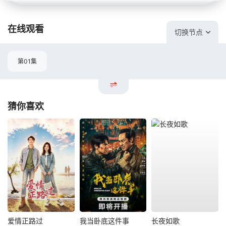
在线观看
切换节点
第01集
猜你喜欢
爱情正路过
我当卧底这件事
长夜如歌