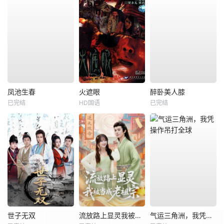
凤池生春
火遮眼
醉卧美人膝
已完结
HD国语
已完结
世子无双
流放路上显灵我被当成老祖宗
气运三角洲，我凭操作吊打全球