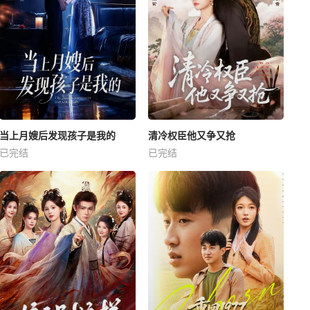
当上月嫂后发现孩子是我的
清冷权臣他又争又抢
已完结
已完结