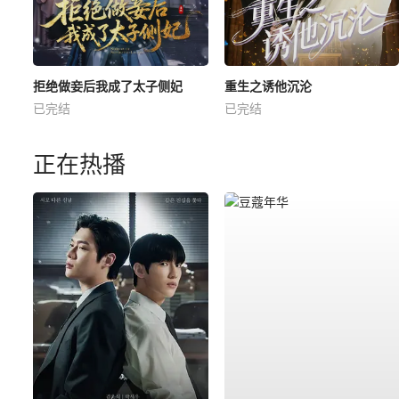
拒绝做妾后我成了太子侧妃
重生之诱他沉沦
已完结
已完结
正在热播