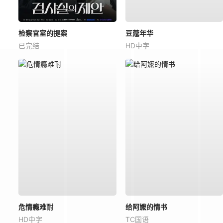
检察官室的提案
豆蔻年华
已完结
HD中字
危情瘾难耐
给阿嬷的情书
HD中字
TC国语