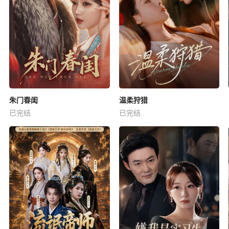
朱门春闺
温柔狩猎
已完结
已完结