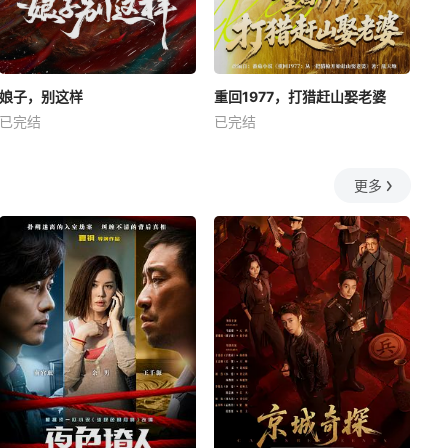
娘子，别这样
重回1977，打猎赶山娶老婆
已完结
已完结
更多