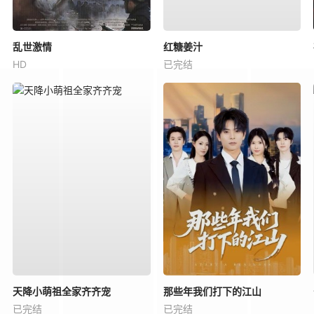
乱世激情
红糖姜汁
HD
已完结
天降小萌祖全家齐齐宠
那些年我们打下的江山
已完结
已完结