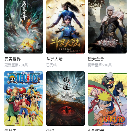
完美世界
斗罗大陆
逆天至尊
更新至第281集
已完结
更新至第538集
海贼王
仙逆
火影忍者