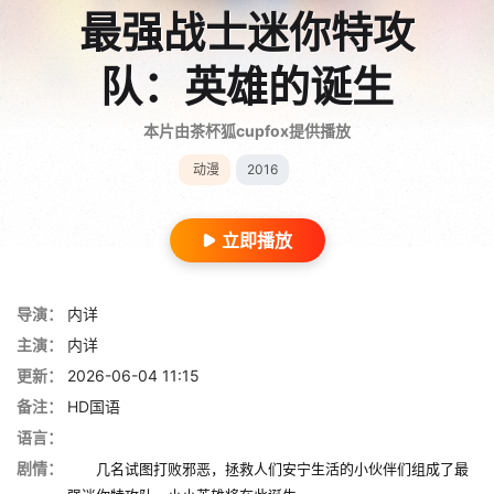
最强战士迷你特攻
队：英雄的诞生
本片由茶杯狐cupfox提供播放
动漫
2016
立即播放
导演：
内详
主演：
内详
更新：
2026-06-04 11:15
备注：
HD国语
语言：
剧情：
几名试图打败邪恶，拯救人们安宁生活的小伙伴们组成了最