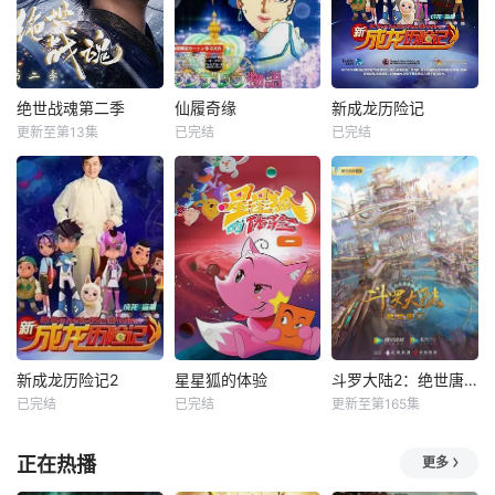
绝世战魂第二季
仙履奇缘
新成龙历险记
更新至第13集
已完结
已完结
新成龙历险记2
星星狐的体验
斗罗大陆2：绝世唐门
已完结
已完结
更新至第165集
正在热播
更多