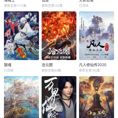
更新至第1172集
更新至第152集
已完结
银魂
沧元图
凡人修仙传2020
已完结
更新至第89集
更新至第185集