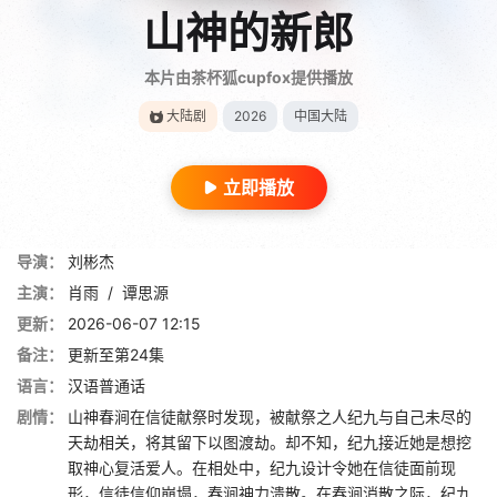
山神的新郎
本片由茶杯狐cupfox提供播放
大陆剧
2026
中国大陆
立即播放
导演：
刘彬杰
主演：
肖雨
/
谭思源
更新：
2026-06-07 12:15
备注：
更新至第24集
语言：
汉语普通话
剧情：
山神春涧在信徒献祭时发现，被献祭之人纪九与自己未尽的
天劫相关，将其留下以图渡劫。却不知，纪九接近她是想挖
取神心复活爱人。在相处中，纪九设计令她在信徒面前现
形，信徒信仰崩塌，春涧神力溃散。在春涧消散之际，纪九