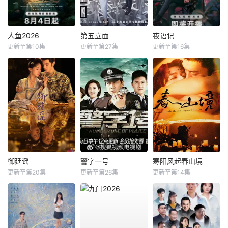
人鱼2026
第五立面
夜语记
更新至第10集
更新至第27集
更新至第16集
御廷谣
警字一号
寒阳风起春山境
更新至第20集
更新至第26集
更新至第14集