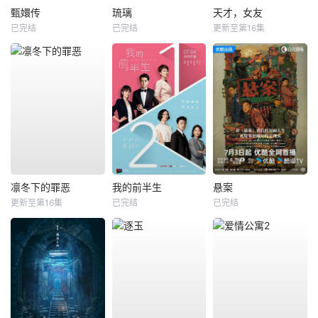
甄嬛传
琉璃
天才，女友
已完结
已完结
更新至第16集
凛冬下的罪恶
我的前半生
悬案
更新至第16集
已完结
已完结