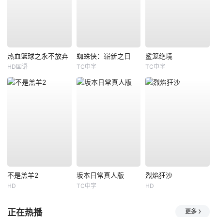
热血篮球之永不放弃
蜘蛛侠：崭新之日
鲨笼绝境
HD国语
TC中字
TC中字
不是羔羊2
坂本日常真人版
烈焰狂沙
HD
TC中字
HD
正在热播
更多