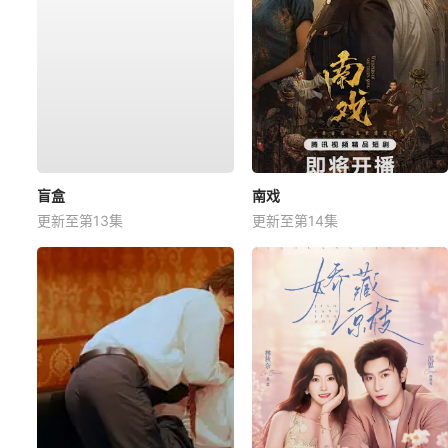
盲盒
南戏
更新至第13集
更新至第14集