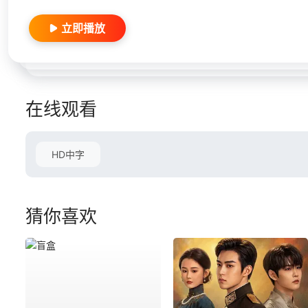
立即播放
在线观看
HD中字
猜你喜欢