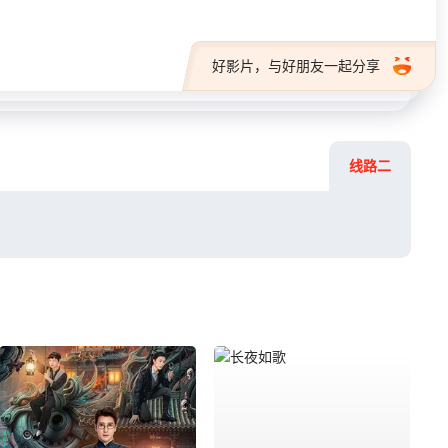
好影片，与好朋友一起分享
线路二