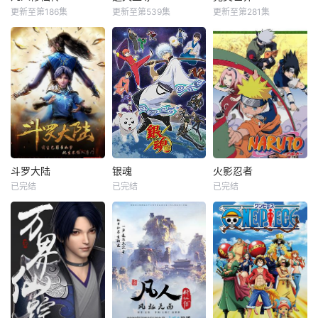
更新至第186集
更新至第539集
更新至第281集
斗罗大陆
银魂
火影忍者
已完结
已完结
已完结