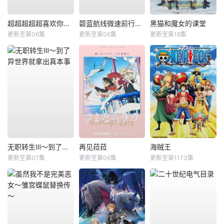
超超超超超喜欢你的100个女朋友第三季
碧蓝航线微速前行第二季
黑猫和魔女的课堂
更新至第06集
更新至第06集
更新至第18集
无职转生Ⅲ～到了异世界就拿出真本事
再见菈菈
海贼王
更新至第07集
更新至第06集
更新至第1173集