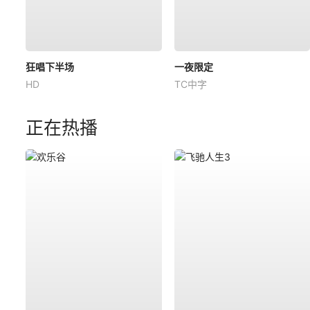
狂唱下半场
一夜限定
HD
TC中字
正在热播