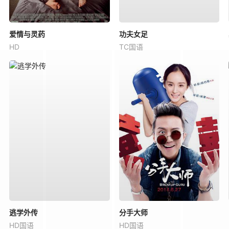
爱情与灵药
功夫女足
HD
TC国语
逃学外传
分手大师
HD国语
HD国语