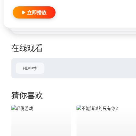
立即播放
在线观看
HD中字
猜你喜欢