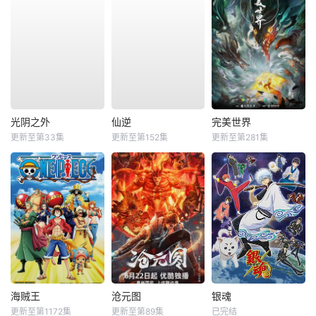
光阴之外
仙逆
完美世界
更新至第33集
更新至第152集
更新至第281集
海贼王
沧元图
银魂
更新至第1172集
更新至第89集
已完结