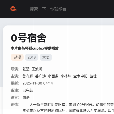
0号宿舍
本片由茶杯狐cupfox提供播放
动漫
2018
大陆
导演：
张楚
王波澜
主演：
鲁有脚
姜广涛
小面条
李林坤
宝木中阳
苗壮
更新：
2025-11-30 04:14
备注：
已完结
语言：
国语
剧情：
大一新生常胜阴差阳错，来到了0号宿舍。幻想中的美好
贾英雄以及古怪的刺猬阮翔，常胜就此跌入万丈深渊。四个