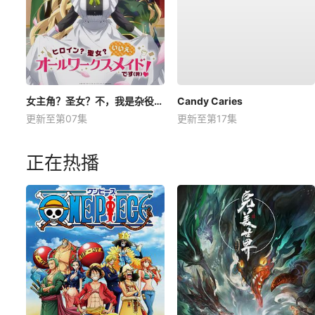
女主角？圣女？不，我是杂役女仆（自豪）！
Candy Caries
更新至第07集
更新至第17集
正在热播