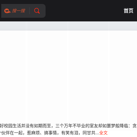
首页
搜一搜
校园生活并没有如期而至，三个万年不毕业的室友却如噩梦般降临：贪
伙伴在一起，惹麻烦、搞事情，有笑有泪，同甘共...
全文