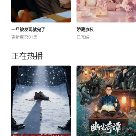
一旦被发现就完了
娇藏京枝
更新至第01集
已完结
正在热播