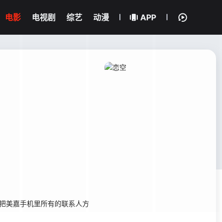
电影
电视剧
综艺
动漫
APP
把美嘉手机里所有的联系人方