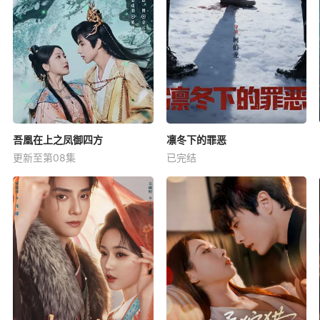
吾凰在上之凤御四方
凛冬下的罪恶
更新至第08集
已完结