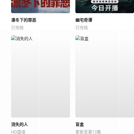
凛冬下的罪恶
幽宅奇谭
已完结
已完结
消失的人
盲盒
HD国语
更新至第13集