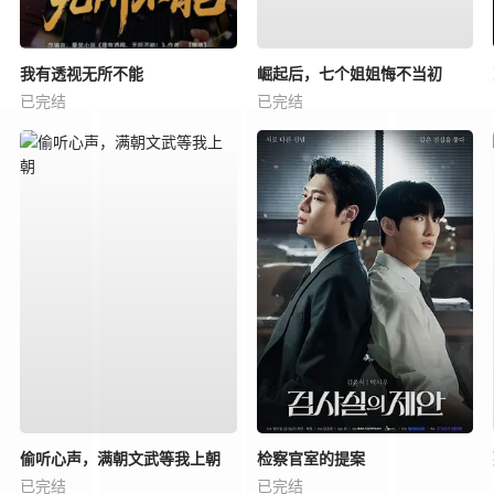
我有透视无所不能
崛起后，七个姐姐悔不当初
已完结
已完结
偷听心声，满朝文武等我上朝
检察官室的提案
已完结
已完结