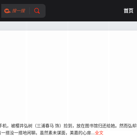
首页
搜一搜
机，被樱井弘树（三浦春马 饰）捡到，放在图书馆归还给她。然而弘却
一搭没一搭地闲聊。虽然素未谋面，美嘉的心扉...
全文