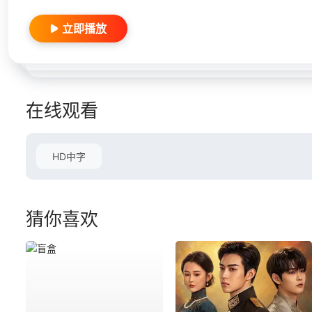
立即播放
在线观看
HD中字
猜你喜欢